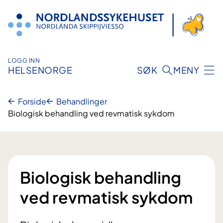
Hopp
til
innhold
LOGG INN
HELSENORGE
SØK
MENY
Forside
Behandlinger
Biologisk behandling ved revmatisk sykdom
Biologisk behandling
ved revmatisk sykdom