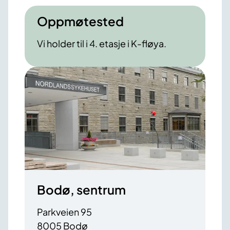
Oppmøtested
Vi holder til i 4. etasje i K-fløya.
Bodø, sentrum
Parkveien 95
8005 Bodø