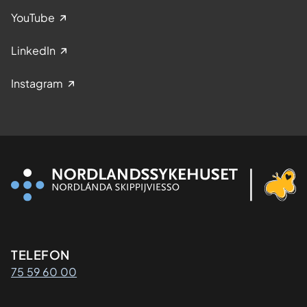
YouTube
LinkedIn
Instagram
Kontaktinformasjon
TELEFON
75 59 60 00