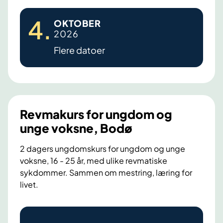
R
4
.
OKTOBER
e
2026
v
Flere datoer
m
a
k
u
r
Revmakurs for ungdom og
s
unge voksne, Bodø
-
B
2 dagers ungdomskurs for ungdom og unge
voksne, 16 - 25 år, med ulike revmatiske
o
sykdommer. Sammen om mestring, læring for
d
livet.
ø
R