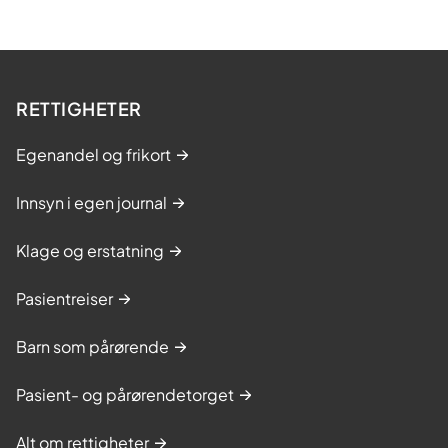
o
g
u
n
RETTIGHETER
g
e
Egenandel og frikort
v
Innsyn i egen journal
o
k
Klage og erstatning
s
n
Pasientreiser
e
,
Barn som pårørende
B
Pasient- og pårørendetorget
o
d
Alt om rettigheter