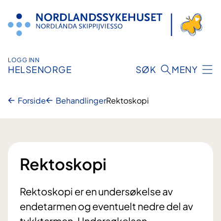
Hopp
til
innhold
LOGG INN
HELSENORGE
SØK
MENY
Forside
Behandlinger
Rektoskopi
Rektoskopi
Rektoskopi er en undersøkelse av
endetarmen og eventuelt nedre del av
tykktarmen. Undersøkelsen