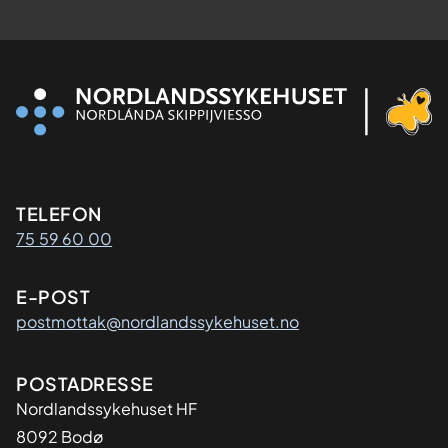
Kontaktinformasjon
TELEFON
75 59 60 00
E-POST
postmottak@nordlandssykehuset.no
Adresse
POSTADRESSE
Nordlandssykehuset HF
8092 Bodø