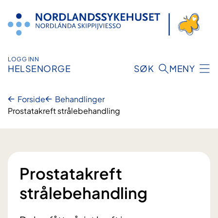
Hopp
til
innhold
LOGG INN
HELSENORGE
SØK
MENY
Forside
Behandlinger
Prostatakreft strålebehandling
Prostatakreft
strålebehandling