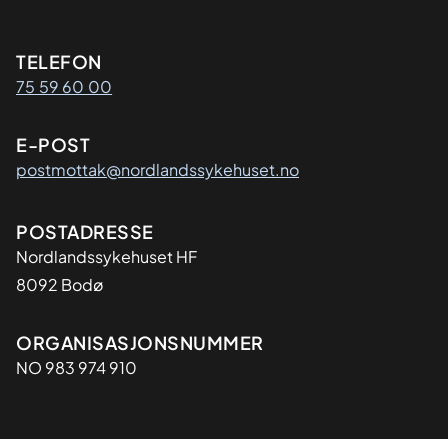
Kontaktinformasjon
TELEFON
75 59 60 00
E-POST
postmottak@nordlandssykehuset.no
Adresse
POSTADRESSE
Nordlandssykehuset HF
8092 Bodø
Organisasjon
ORGANISASJONSNUMMER
NO 983 974 910