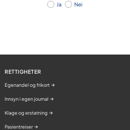
Ja
Nei
RETTIGHETER
Egenandel og frikort
Innsyn i egen journal
Klage og erstatning
Pasientreiser