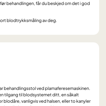
l før behandlingen, får du beskjed om det i god
 gjort blodtrykksmåling av deg.
rbar behandlingsstol ved plamaferesemaskinen.
en tilgang til blodsystemet ditt, en såkalt
r blodåre, vanligvis ved halsen, eller to kanyler