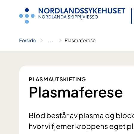
Hopp
til
innhold
Forside
..
.
Plasmaferese
PLASMAUTSKIFTING
Plasmaferese
Blod består av plasma og blodc
hvor vi fjerner kroppens eget p