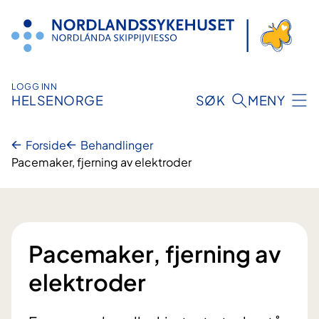
Hopp
til
innhold
LOGG INN
HELSENORGE
SØK
MENY
Forside
Behandlinger
Pacemaker, fjerning av elektroder
Pacemaker, fjerning av
elektroder