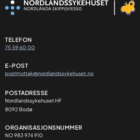
Kontaktinformasjon
TELEFON
75 59 60 00
E-POST
postmottak@nordlandssykehuset.no
Adresse
POSTADRESSE
Nordlandssykehuset HF
8092 Bodø
Organisasjon
ORGANISASJONSNUMMER
NO 983 974 910