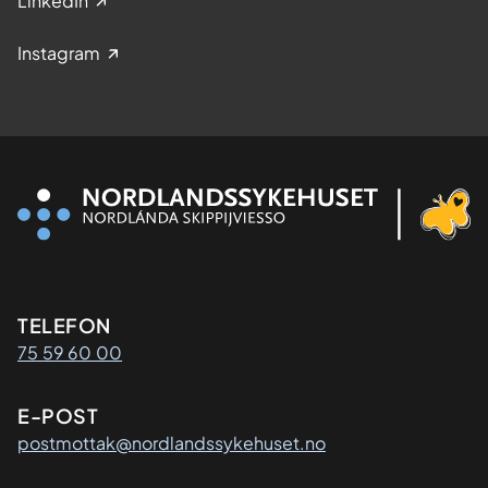
LinkedIn
Instagram
Kontaktinformasjon
TELEFON
75 59 60 00
E-POST
postmottak@nordlandssykehuset.no