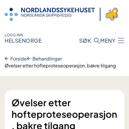
Hopp
til
innhold
LOGG INN
HELSENORGE
SØK
MENY
Forside
Behandlinger
Øvelser etter hofteproteseoperasjon, bakre tilgang
Øvelser etter
hofteproteseoperasjon
, bakre tilgang