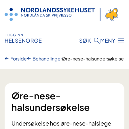
Hopp
til
innhold
LOGG INN
HELSENORGE
SØK
MENY
Forside
Behandlinger
Øre-nese-halsundersøkelse
Øre-nese-
halsundersøkelse
Undersøkelse hos øre-nese-halslege