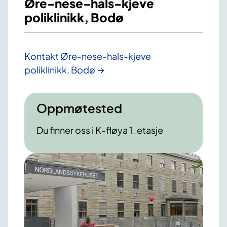
Øre-nese-hals-kjeve
poliklinikk, Bodø
Kontakt Øre-nese-hals-kjeve
poliklinikk, Bodø
Oppmøtested
Du finner oss i K-fløya 1. etasje