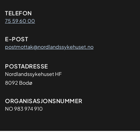
Kontaktinformasjon
TELEFON
75 59 60 00
E-POST
postmottak@nordlandssykehuset.no
Adresse
POSTADRESSE
Nordlandssykehuset HF
8092 Bodø
Organisasjon
ORGANISASJONSNUMMER
NO 983 974 910