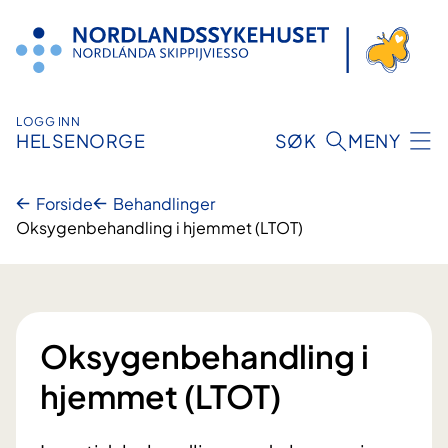
Hopp
til
innhold
LOGG INN
HELSENORGE
SØK
MENY
Forside
Behandlinger
Oksygenbehandling i hjemmet (LTOT)
Oksygenbehandling i
hjemmet (LTOT)