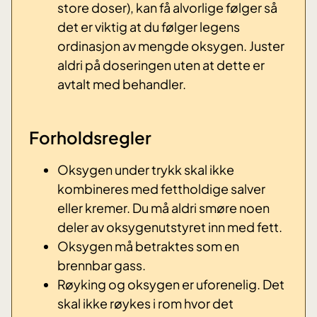
store doser), kan få alvorlige følger så
det er viktig at du følger legens
ordinasjon av mengde oksygen. Juster
aldri på doseringen uten at dette er
avtalt med behandler.
Forholdsregler
Oksygen under trykk skal ikke
kombineres med fettholdige salver
eller kremer. Du må aldri smøre noen
deler av oksygenutstyret inn med fett.
Oksygen må betraktes som en
bren
nbar gass.
Røyki
ng og oksygen er uforenelig. Det
skal
ikke
røykes i rom hvor det