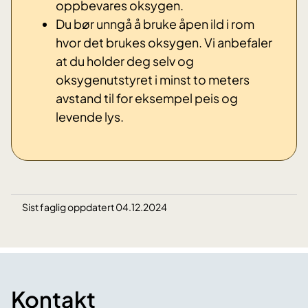
oppbevares oksygen.
Du bø
r unngå å bruke åpen ild i rom
hvor det brukes oksygen. Vi anbefaler
at du holder
deg selv og
oksygenutstyret i minst to meters
avstand til for eksempel peis og
levende lys.
Sist faglig oppdatert 04.12.2024
Kontakt