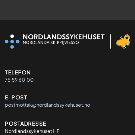
Kontaktinformasjon
TELEFON
75 59 60 00
E-POST
postmottak@nordlandssykehuset.no
Adresse
POSTADRESSE
Nordlandssykehuset HF