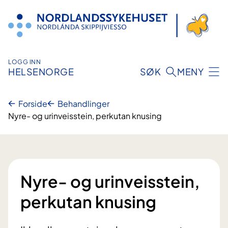
Hopp
til
innhold
LOGG INN
HELSENORGE
SØK
MENY
Forside
Behandlinger
Nyre- og urinveisstein, perkutan knusing
Nyre- og urinveisstein,
perkutan knusing