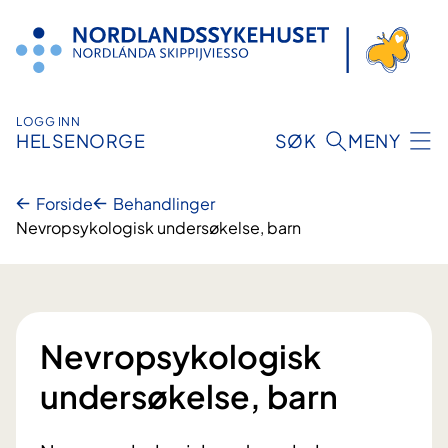
Hopp
til
innhold
LOGG INN
HELSENORGE
SØK
MENY
Forside
Behandlinger
Nevropsykologisk undersøkelse, barn
Nevropsykologisk
undersøkelse, barn