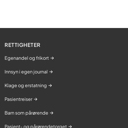
RETTIGHETER
Egenandel og frikort
Innsyn i egen journal
Klage og erstatning
Pasientreiser
Barn som pårørende
Pasient- og pårørendetorget