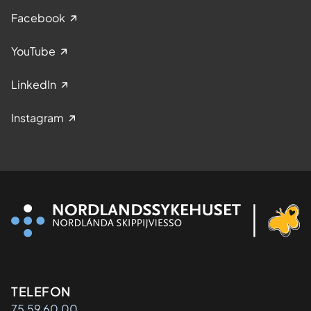
Facebook
YouTube
LinkedIn
Instagram
Kontaktinformasjon
TELEFON
75 59 60 00