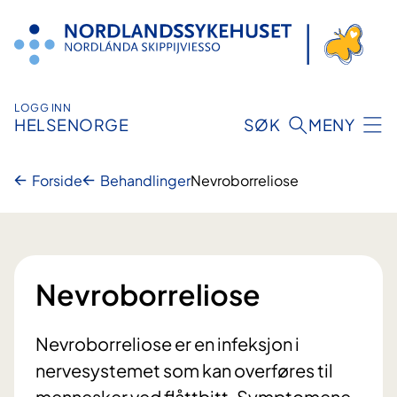
Hopp
til
innhold
LOGG INN
HELSENORGE
SØK
MENY
Forside
Behandlinger
Nevroborreliose
Nevroborreliose
Nevroborreliose er en infeksjon i
nervesystemet som kan overføres til
mennesker ved flåttbitt. Symptomene