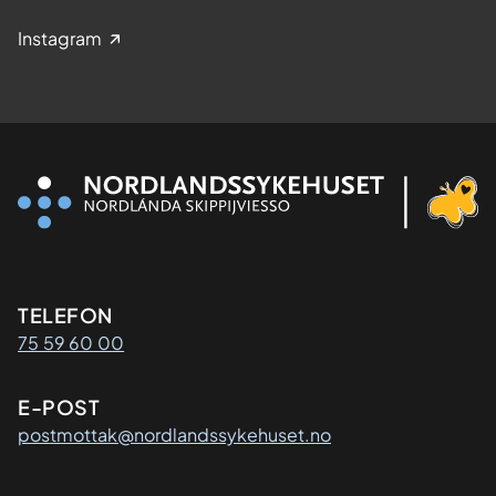
Instagram
Kontaktinformasjon
TELEFON
75 59 60 00
E-POST
postmottak@nordlandssykehuset.no