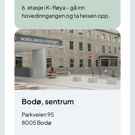
6. etasje i K-fløya - gå inn
hovedinngangen og ta heisen opp.
Bodø, sentrum
Parkveien 95
8005 Bodø