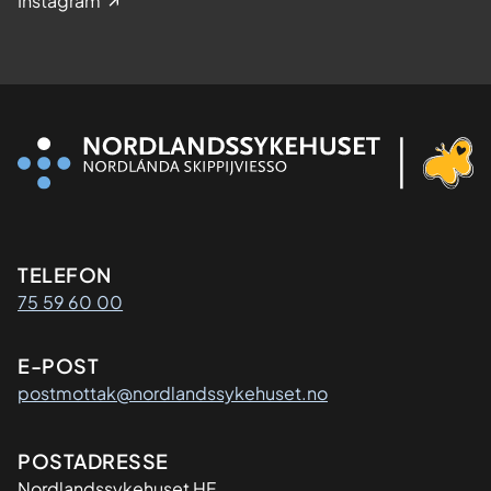
Instagram
Kontaktinformasjon
TELEFON
75 59 60 00
E-POST
postmottak@nordlandssykehuset.no
Adresse
POSTADRESSE
Nordlandssykehuset HF