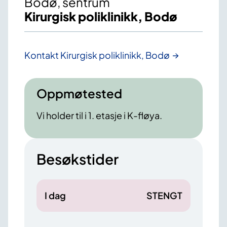
Bodø, sentrum
Kirurgisk poliklinikk, Bodø
Kontakt Kirurgisk poliklinikk, Bodø
Oppmøtested
Vi holder til i 1. etasje i K-fløya.
Besøkstider
I dag
STENGT