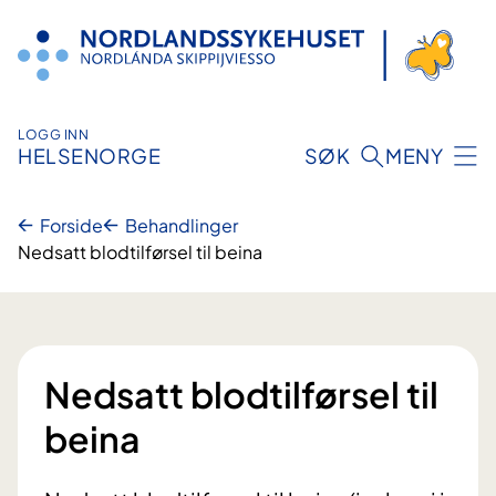
Hopp
til
innhold
LOGG INN
HELSENORGE
SØK
MENY
Forside
Behandlinger
Nedsatt blodtilførsel til beina
Nedsatt blodtilførsel til
beina