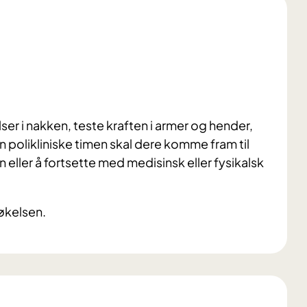
er i nakken, teste kraften i armer og hender,
en polikliniske timen skal dere komme fram til
eller å fortsette med medisinsk eller fysikalsk
økelsen.