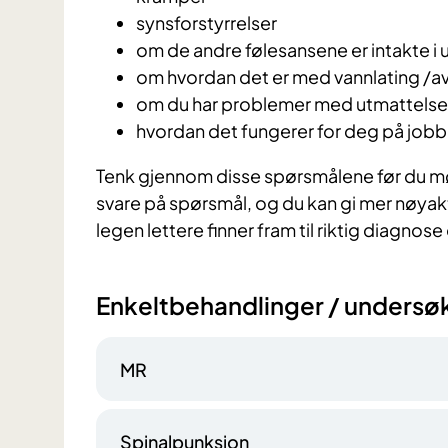
synsforstyrrelser
om de andre følesansene er intakte i
om hvordan det er med vannlating /a
om du har problemer med utmattels
hvordan det fungerer for deg på jobb
Tenk gjennom disse spørsmålene før du møt
svare på spørsmål, og du kan gi mer nøyaktige
legen lettere finner fram til riktig diagnos
Enkeltbehandlinger / undersøk
MR
Spinalpunksjon