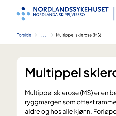
Hopp
til
innhold
Forside
..
.
Multippel sklerose (MS)
Multippel skler
Multippel sklerose (MS) er en 
ryggmargen som oftest rammer 
aldre og hos alle kjønn. Forløp