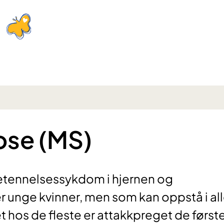
ose (MS)
betennelsessykdom i hjernen og
unge kvinner, men som kan oppstå i al
et hos de fleste er attakkpreget de først