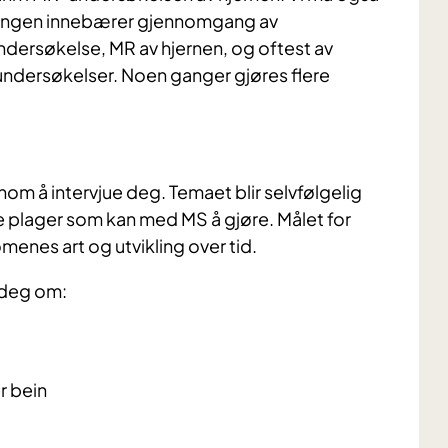
dningen innebærer gjennomgang av
ndersøkelse, MR av hjernen, og oftest av
dersøkelser. Noen ganger gjøres flere
om å intervjue deg. Temaet blir selvfølgelig
re plager som kan med MS å gjøre. Målet for
omenes art og utvikling over tid.
 deg om:
r bein