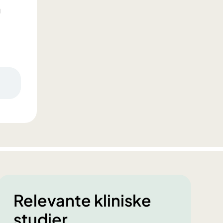
n
Relevante kliniske
studier