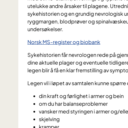
utelukke andre årsaker til plagene. Utre
sykehistorien og en grundig nevrologisk u
ryggmargen, blodprøver og spinalvæskeun
undersøkelser.
Norsk MS-register og biobank
Sykehistorien får nevrologen rede på gjenn
dine aktuelle plager og eventuelle tidlige
legen blir å få en klar fremstilling av sympt
Legen vil i løpet av samtalen kunne spørre
din kraft og førlighet i armer og bein
om du har balanseproblemer
vansker med styringen i armer og/elle
skjelving
kramper