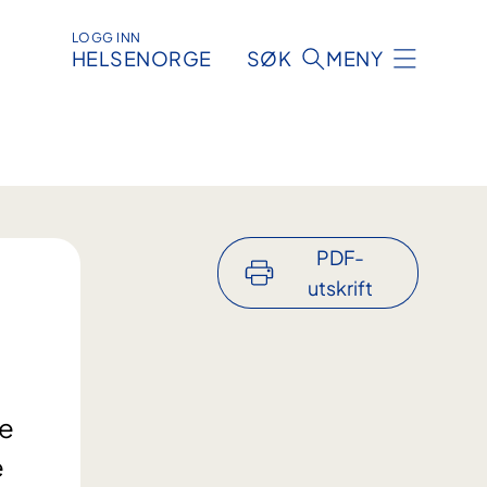
LOGG INN
HELSENORGE
SØK
MENY
PDF-
utskrift
le
e