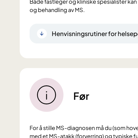
Både fastleger og kliniske spesialister kan
og behandling av MS.
Henvisningsrutiner for helsep
Før
For å stille MS-diagnosen må du (som ho
med et MS-atakk (forverring) og typiske f