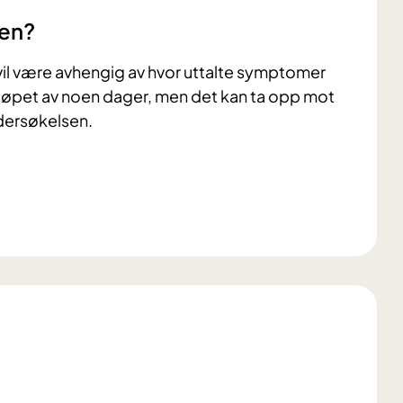
sen?
 vil være avhengig av hvor uttalte symptomer
i løpet av noen dager, men det kan ta opp mot
dersøkelsen.