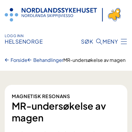
Hopp
til
innhold
LOGG INN
HELSENORGE
SØK
MENY
Forside
Behandlinger
MR-undersøkelse av magen
MAGNETISK RESONANS
MR-undersøkelse av
magen