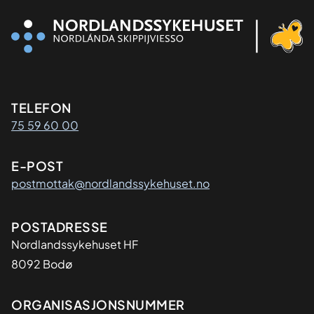
Kontaktinformasjon
TELEFON
75 59 60 00
E-POST
postmottak@nordlandssykehuset.no
Adresse
POSTADRESSE
Nordlandssykehuset HF
8092 Bodø
Organisasjon
ORGANISASJONSNUMMER