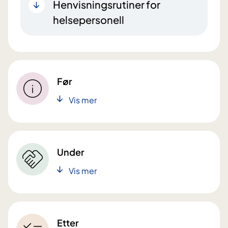
Henvisningsrutiner for
helsepersonell
Før
Vis mer
Under
Vis mer
Etter