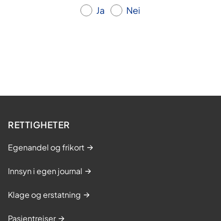
Ja
Nei
RETTIGHETER
Egenandel og frikort
Innsyn i egen journal
Klage og erstatning
Pasientreiser