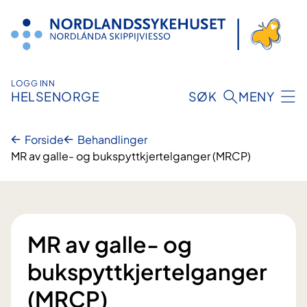
Hopp
til
innhold
LOGG INN
HELSENORGE
SØK
MENY
Forside
Behandlinger
MR av galle- og bukspyttkjertelganger (MRCP)
MR av galle- og
bukspyttkjertelganger
(MRCP)