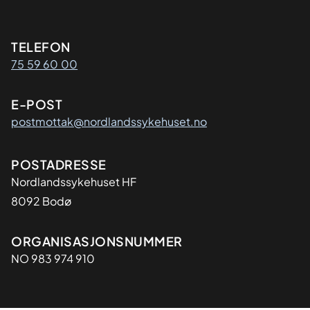
Kontaktinformasjon
TELEFON
75 59 60 00
E-POST
postmottak@nordlandssykehuset.no
Adresse
POSTADRESSE
Nordlandssykehuset HF
8092 Bodø
Organisasjon
ORGANISASJONSNUMMER
NO 983 974 910