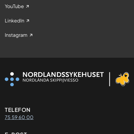
YouTube
LinkedIn
Instagram
Kontaktinformasjon
TELEFON
75 59 60 00