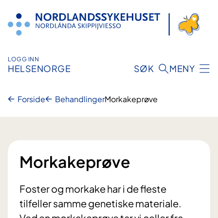
Hopp
til
innhold
LOGG INN
HELSENORGE
SØK
MENY
Forside
Behandlinger
Morkakeprøve
Morkakeprøve
Foster og morkake har i de fleste
tilfeller samme genetiske materiale.
Ved en morkakeprøve tar vi celler fra