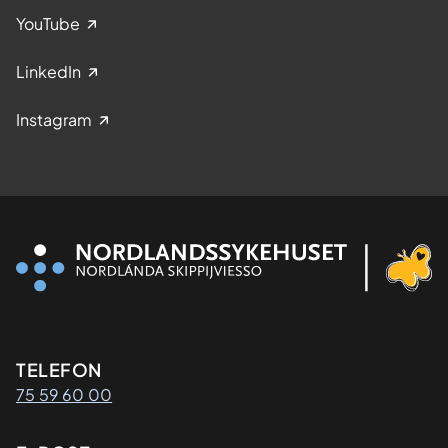
YouTube
LinkedIn
Instagram
Kontaktinformasjon
TELEFON
75 59 60 00