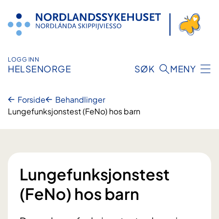
Hopp
til
innhold
LOGG INN
HELSENORGE
SØK
MENY
Forside
Behandlinger
Lungefunksjonstest (FeNo) hos barn
Lungefunksjonstest
(FeNo) hos barn