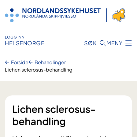
Hopp
til
innhold
LOGG INN
HELSENORGE
SØK
MENY
Forside
Behandlinger
Lichen sclerosus-behandling
Lichen sclerosus-
behandling