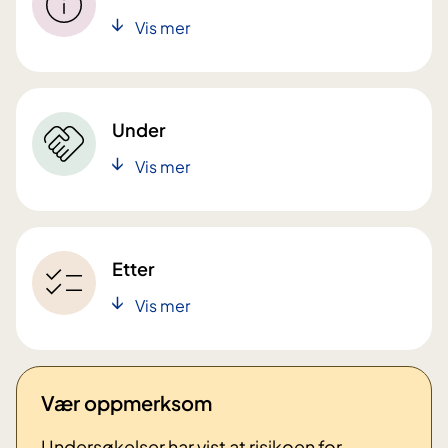
Vis mer
Under
Vis mer
Etter
Vis mer
Vær oppmerksom
Undersøkelser har vist at risikoen for