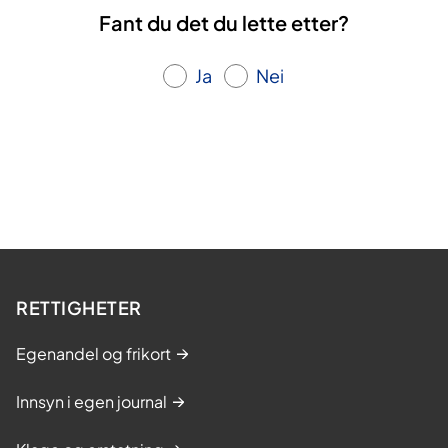
Fant du det du lette etter?
Ja
Nei
RETTIGHETER
Egenandel og frikort
Innsyn i egen journal