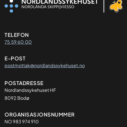
Kontaktinformasjon
TELEFON
75 59 60 00
E-POST
postmottak@nordlandssykehuset.no
Adresse
POSTADRESSE
Nordlandssykehuset HF
8092 Bodø
Organisasjon
ORGANISASJONSNUMMER
NO 983 974 910