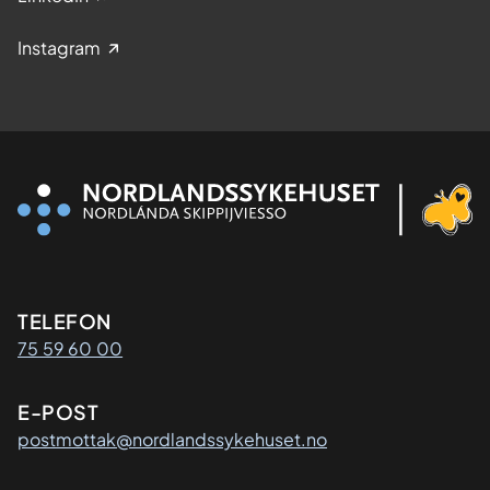
Instagram
Kontaktinformasjon
TELEFON
75 59 60 00
E-POST
postmottak@nordlandssykehuset.no