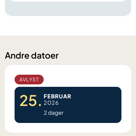
Andre datoer
AVLYST
25.
FEBRUAR
2026
2 dager
P
r