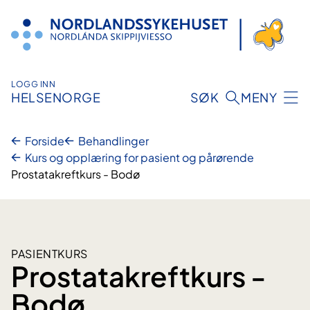
Hopp
til
innhold
LOGG INN
HELSENORGE
SØK
MENY
Forside
Behandlinger
Kurs og opplæring for pasient og pårørende
Prostatakreftkurs - Bodø
PASIENTKURS
Prostatakreftkurs -
Bodø