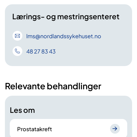
Lærings- og mestringsenteret
lms
@nordlandssykehuset
.no
48 27 83 43
Relevante behandlinger
Les om
Prostatakreft