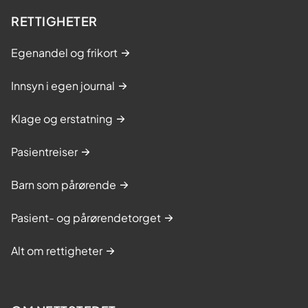
o
d
RETTIGHETER
ø
Egenandel og frikort
Innsyn i egen journal
Klage og erstatning
Pasientreiser
Barn som pårørende
Pasient- og pårørendetorget
Alt om rettigheter