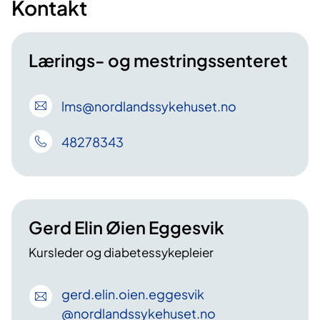
Kontakt
Lærings- og mestringssenteret
lms
@nordlandssykehuset
.no
48278343
Gerd Elin Øien Eggesvik
Kursleder og diabetessykepleier
gerd
.elin
.oien
.eggesvik
@nordlandssykehuset
.no