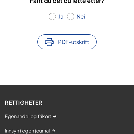
Fant du det du lette etter?
Ja
Nei
PDF-utskrift
RETTIGHETER
Egenandel og frikort
Innsyn i egen journal