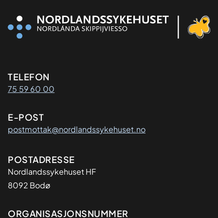
Kontaktinformasjon
TELEFON
75 59 60 00
E-POST
postmottak@nordlandssykehuset.no
Adresse
POSTADRESSE
Nordlandssykehuset HF
8092 Bodø
Organisasjon
ORGANISASJONSNUMMER