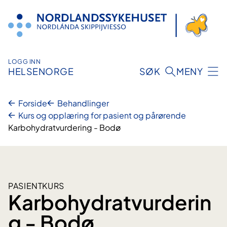
Hopp
til
innhold
LOGG INN
HELSENORGE
SØK
MENY
Forside
Behandlinger
Kurs og opplæring for pasient og pårørende
Karbohydratvurdering - Bodø
PASIENTKURS
Karbohydratvurderin
g - Bodø