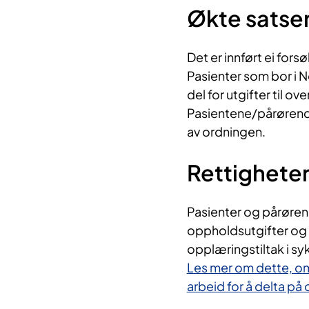
Økte satser 
Det er innført ei for
Pasienter som bor i No
del for utgifter til ov
Pasientene/pårørende
av ordningen.
Rettighete
Pasienter og pårørende
oppholdsutgifter og 
opplæringstiltak i s
Les mer om dette, om
arbeid for å delta på