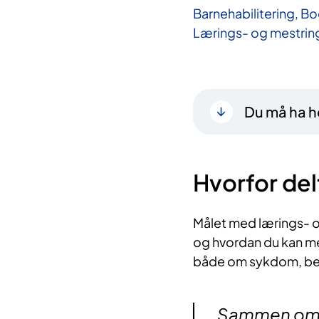
Barnehabilitering, B
Lærings- og mestrin
Du må ha he
Hvorfor del
Målet med lærings- o
og hvordan du kan me
både om sykdom, beha
Sammen om me