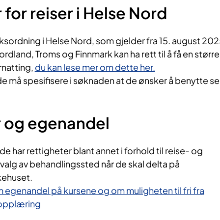
for reiser i Helse Nord
søksordning i Helse Nord, som gjelder fra 15. august 202
rdland, Troms og Finnmark kan ha rett til å få en større
ernatting,
du kan lese mer om dette her.
 må spesifisere i søknaden at de ønsker å benytte s
r og egenandel
 har rettigheter blant annet i forhold til reise- og
valg av behandlingssted når de skal delta på
ykehuset.
 egenandel på kursene og om muligheten til fri fra
 opplæring