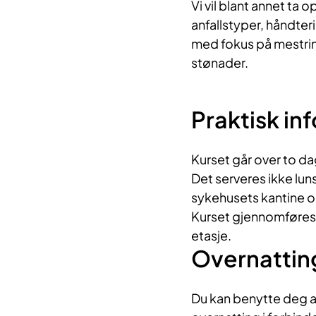
Vi vil blant annet ta
anfallstyper, håndter
med fokus på mestring
stønader.
Praktisk in
Kurset går over to da
Det serveres ikke luns
sykehusets kantine o
Kurset gjennomføres 
etasje.
Overnattin
Du kan benytte deg av