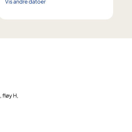
Vis andre datoer
 fløy H,