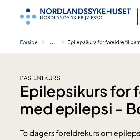
Hopp
til
innhold
Forside
..
.
Epilepsikurs for foreldre til b
PASIENTKURS
Epilepsikurs for f
med epilepsi - 
To dagers foreldrekurs om epileps