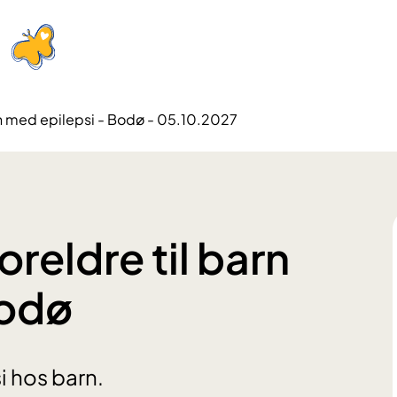
arn med epilepsi - Bodø - 05.10.2027
oreldre til barn
Bodø
i hos barn.