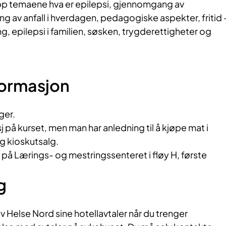
 opp temaene hva er epilepsi, gjennomgang av
ing av anfall i hverdagen, pedagogiske aspekter, fritid 
, epilepsi i familien, søsken, trygderettigheter og
formasjon
ger.
j på kurset, men man har anledning til å kjøpe mat i
g kioskutsalg.
på Lærings- og mestringssenteret i fløy H, første
g
 Helse Nord sine hotellavtaler når du trenger