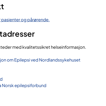
kt
or pasienter og pårørende.
ttadresser
steder med kvalitetssikret helseinformasjon.
jon om Epilepsi ved Nordlandssykehuset
nd
ra Norsk epilepsiforbund