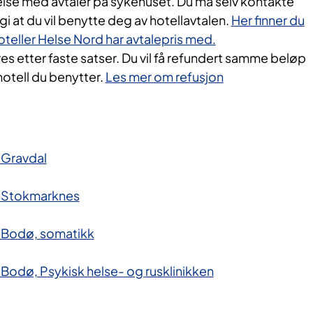
else med avtaler på sykehuset. Du må selv kontakte
gi at du vil benytte deg av hotellavtalen.
Her finner du
hoteller Helse Nord har avtalepris med.
s etter faste satser. Du vil få refundert samme beløp
hotell du benytter.
Les mer om refusjon
 Gravdal
 Stokmarknes
 Bodø, somatikk
odø, Psykisk helse- og rus​klinikken