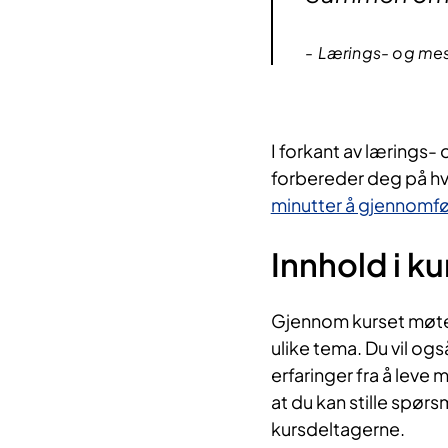
Lærings- og mest
I forka​nt av lærings
forbereder deg på hv
minutter å gjennomfør
Innhold i ku
Gjenno​m kurset møte
ulike tema. Du vil og
erfaringer fra å leve
at du kan stille spør
kursdeltagerne.​