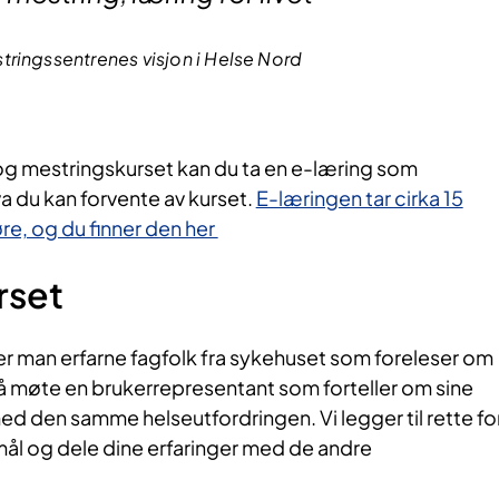
ringssentrenes visjon i Helse Nord
- og mestringskurset kan du ta en e-læring som
a du kan forvente av kurset.
E-læringen tar cirka 15
e, og du finner den her​
rset​
r man erfarne fagfolk fra sykehuset som foreleser om
så møte en brukerrepresentant som forteller om sine
 med den samme helseutfordringen. Vi legger til rette fo
smål og dele dine erfaringer med de andre