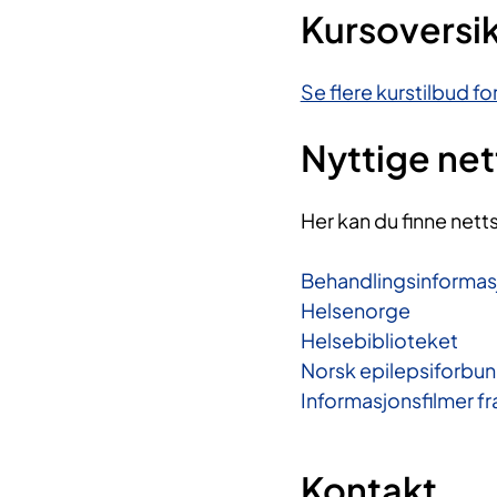
Kursoversi
Se flere kurstilbud f
Nyttige ne
Her kan du finne nett
Behandlingsinformas
Helsenorge
Helsebiblioteket
Norsk epilepsiforbu
Informasjonsfilmer f
Kontakt