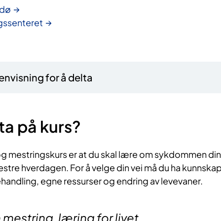
odø
gssenteret
nvisning for å delta
ta på kurs?​
g mestringskurs er at du skal lære om sykdommen din
stre hverdagen. For å velge din vei må du ha kunnska
ndling, egne ressurser og endring av levevaner.​​
string, læring for livet