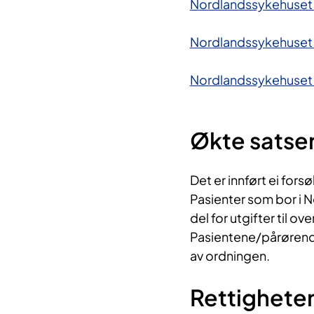
Nordlandssykehuset
Nordlandssykehuset
Nordlandssykehuset B
Økte satser 
Det er innført ei for
Pasienter som bor i No
del for utgifter til ov
Pasientene/pårørende
av ordningen.
Rettighete