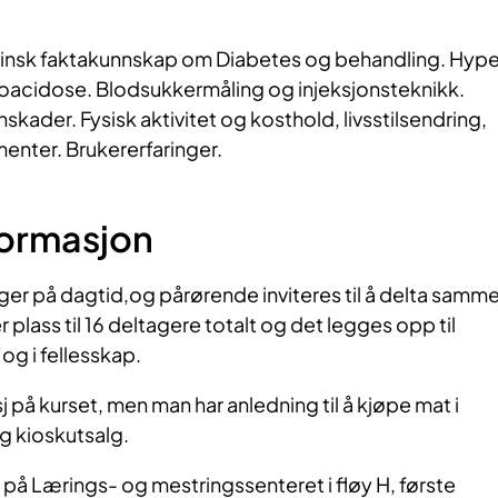
insk faktakunnskap om Diabetes og behandling. Hype
oacidose. Blodsukkermåling og injeksjonsteknikk.
kader. Fysisk aktivitet og kosthold, livsstilsendring,
nter. Brukererfaringer.
formasjon
ger på dagtid,og pårørende inviteres til å delta samm
plass til 16 deltagere totalt og det legges opp til
og i fellesskap.
j på kurset, men man har anledning til å kjøpe mat i
g kioskutsalg.
på Lærings- og mestringssenteret i fløy H, første