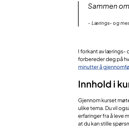
Sammen om me
Lærings- og mest
I forka​nt av lærings
forbereder deg på hv
minutter å gjennomfør
Innhold i ku
Gjenno​m kurset møte
ulike tema. Du vil og
erfaringer fra å leve
at du kan stille spør