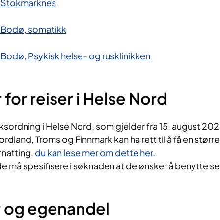
 Stokmarknes
 Bodø, somatikk
odø, Psykisk helse- og rus​klinikken
for reiser i Helse Nord
søksordning i Helse Nord, som gjelder fra 15. august 202
rdland, Troms og Finnmark kan ha rett til å få en større
ernatting,
du kan lese mer om dette her.
 må spesifisere i søknaden at de ønsker å benytte s
r og egenandel