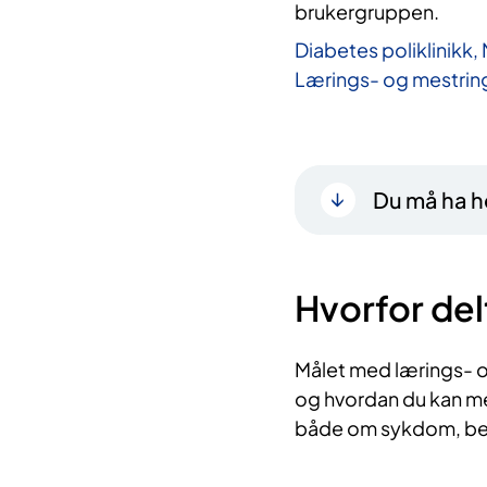
brukergruppen.
Diabetes poliklinikk,
Lærings- og mestrin
Du må ha he
Hvorfor del
Målet med lærings- o
og hvordan du kan me
både om sykdom, beha