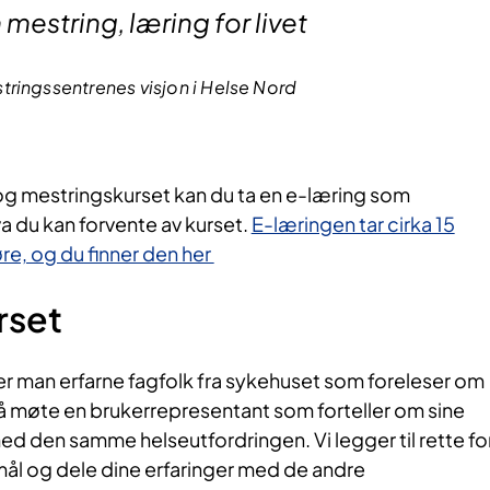
string, læring for livet
ringssentrenes visjon i Helse Nord
- og mestringskurset kan du ta en e-læring som
a du kan forvente av kurset.
E-læringen tar cirka 15
e, og du finner den her​
rset​
r man erfarne fagfolk fra sykehuset som foreleser om
så møte en brukerrepresentant som forteller om sine
 med den samme helseutfordringen. Vi legger til rette fo
smål og dele dine erfaringer med de andre