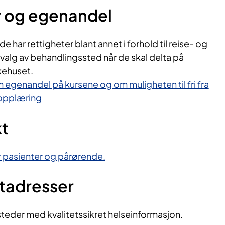
r og egenandel
 har rettigheter blant annet i forhold til reise- og
valg av behandlingssted når de skal delta på
ykehuset.
 egenandel på kursene og om muligheten til fri fra
 opplæring
kt
or pasienter og pårørende.
ttadresser
steder med kvalitetssikret helseinformasjon.