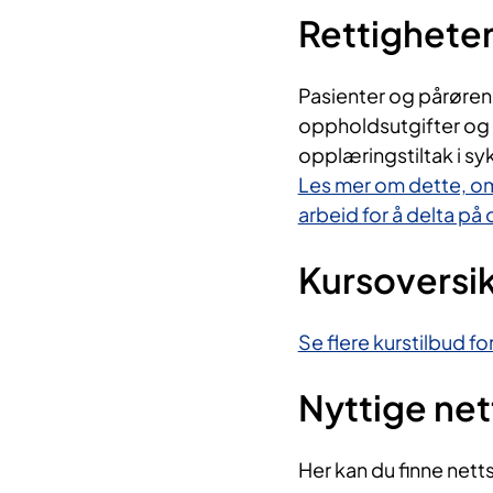
Rettighete
Pasienter og pårørende
oppholdsutgifter og 
opplæringstiltak i s
Les mer om dette, om
arbeid for å delta på
Kursoversi
Se flere kurstilbud f
Nyttige ne
Her kan du finne nett