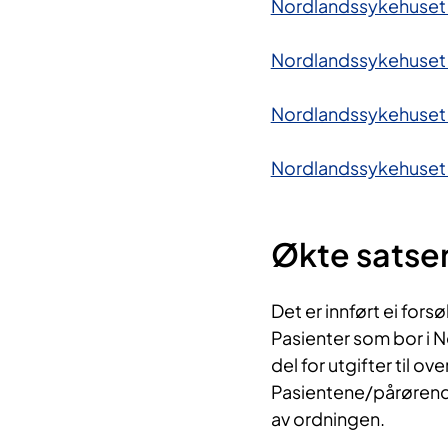
Nordlandssykehuset
Nordlandssykehuset
Nordlandssykehuset
Nordlandssykehuset B
Økte satser 
Det er innført ei for
Pasienter som bor i No
del for utgifter til ov
Pasientene/pårørende
av ordningen.