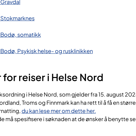
 Gravdal
 Stokmarknes
 Bodø, somatikk
odø, Psykisk helse- og rus​klinikken
for reiser i Helse Nord
søksordning i Helse Nord, som gjelder fra 15. august 202
rdland, Troms og Finnmark kan ha rett til å få en større
ernatting,
du kan lese mer om dette her.
 må spesifisere i søknaden at de ønsker å benytte s