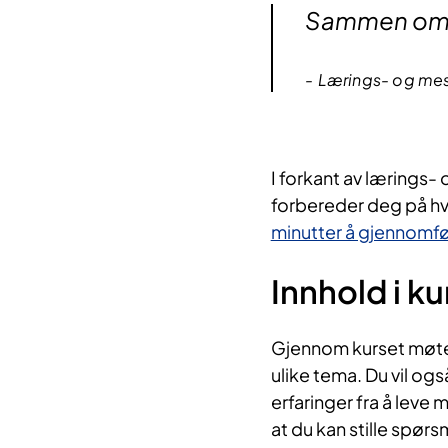
Sammen om me
Lærings- og mest
I forka​nt av lærings
forbereder deg på hv
minutter å gjennomfør
Innhold i ku
Gjenno​m kurset møte
ulike tema. Du vil og
erfaringer fra å leve
at du kan stille spør