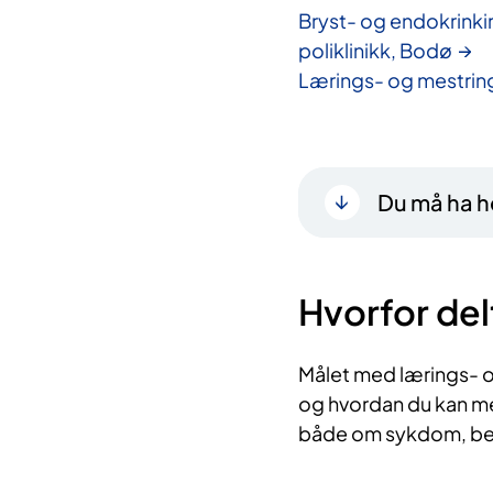
Bryst- og endokrinki
poliklinikk, Bodø
Lærings- og mestrin
Du må ha he
Hvorfor del
Målet med lærings- o
og hvordan du kan me
både om sykdom, beha