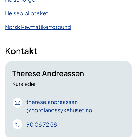
Helsebiblioteket
Norsk Revmatikerforbund
Kontakt
Therese Andreassen
Kursleder
therese
.andreassen
@nordlandssykehuset
.no
90 06 72 58