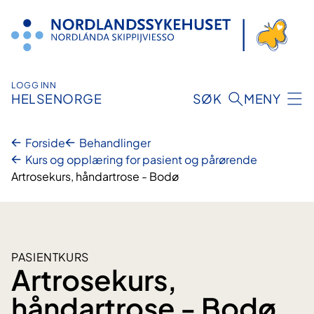
Hopp
til
innhold
LOGG INN
HELSENORGE
SØK
MENY
Forside
Behandlinger
Kurs og opplæring for pasient og pårørende
Artrosekurs, håndartrose - Bodø
PASIENTKURS
Artrosekurs,
håndartrose - Bodø