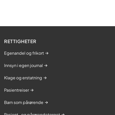
s
d
e
a
-
r
B
t
o
r
d
o
RETTIGHETER
ø
s
Egenandel og frikort
e
-
Innsyn i egen journal
B
o
Klage og erstatning
d
ø
Pasientreiser
Barn som pårørende
Pasient- og pårørendetorget