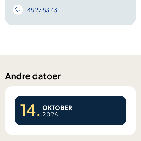
48 27 83 43
Andre datoer
14.
OKTOBER
2026
A
r