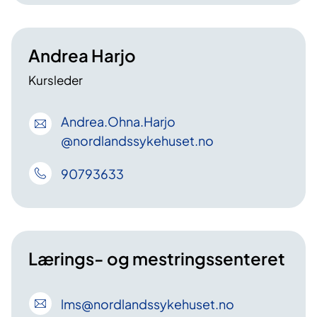
Andrea Harjo
Kursleder
Andrea
.Ohna
.Harjo
@nordlandssykehuset
.no
90793633
Lærings- og mestringssenteret
lms
@nordlandssykehuset
.no