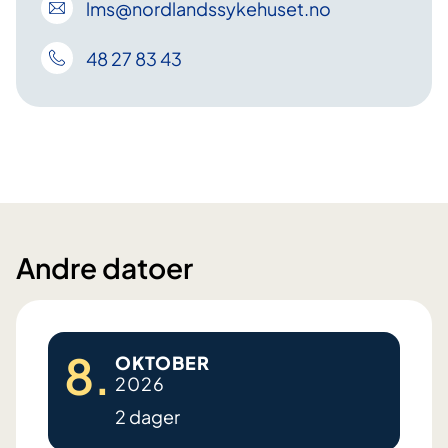
lms
@nordlandssykehuset
.no
48 27 83 43
Andre datoer
8.
OKTOBER
2026
2 dager