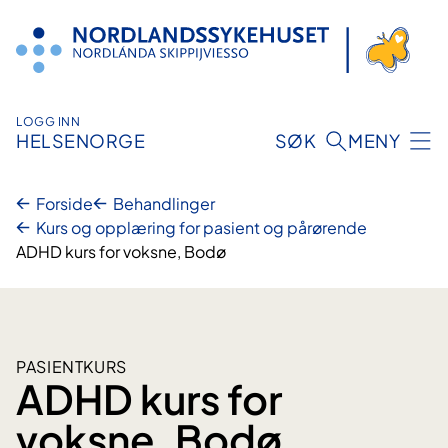
Hopp
til
innhold
LOGG INN
HELSENORGE
SØK
MENY
Forside
Behandlinger
Kurs og opplæring for pasient og pårørende
ADHD kurs for voksne, Bodø
PASIENTKURS
ADHD kurs for
voksne, Bodø