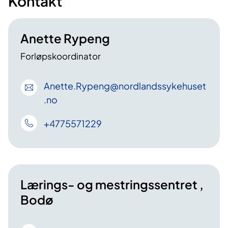
Kontakt
Anette Rypeng
Forløpskoordinator
Anette
.Rypeng
@nordlandssykehuset
.no
+4775571229
Lærings- og mestringssentret ,
Bodø