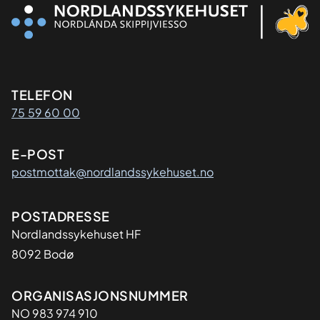
Kontaktinformasjon
TELEFON
75 59 60 00
E-POST
postmottak@nordlandssykehuset.no
Adresse
POSTADRESSE
Nordlandssykehuset HF
8092 Bodø
Organisasjon
ORGANISASJONSNUMMER
NO 983 974 910