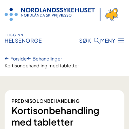
Hopp
til
innhold
LOGG INN
HELSENORGE
SØK
MENY
Forside
Behandlinger
Kortisonbehandling med tabletter
PREDNISOLONBEHANDLING
Kortisonbehandling
med tabletter