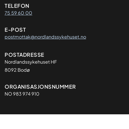
Kontaktinformasjon
TELEFON
75 59 60 00
E-POST
postmottak@nordlandssykehuset.no
Adresse
POSTADRESSE
Nordlandssykehuset HF
8092 Bodø
Organisasjon
ORGANISASJONSNUMMER
NO 983 974 910