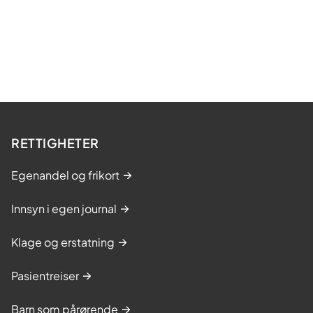
RETTIGHETER
Egenandel og frikort
Innsyn i egen journal
Klage og erstatning
Pasientreiser
Barn som pårørende