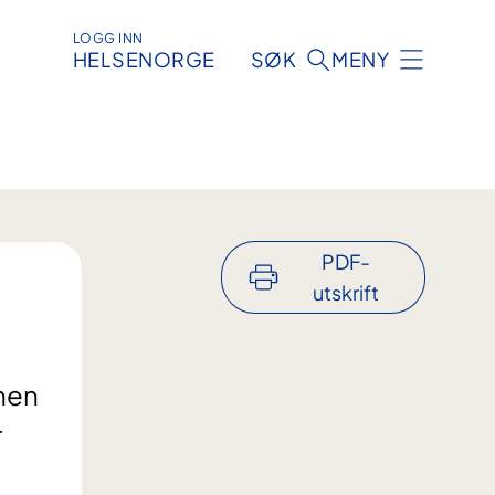
LOGG INN
HELSENORGE
SØK
MENY
PDF-
utskrift
onen
r