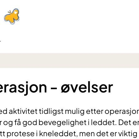
r
asjon - øvelser
d aktivitet tidligst mulig etter operasj
 og få god bevegelighet i leddet. Det e
ått protese i kneleddet, men det er viktig