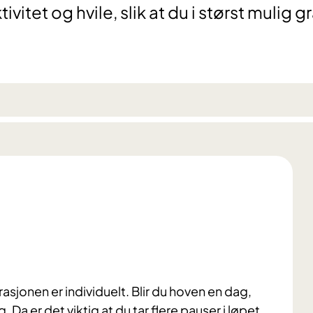
tet og hvile, slik at du i størst mulig g
asjonen er individuelt. Blir du hoven en dag,
ig. Da er det viktig at du tar flere pauser i løpet