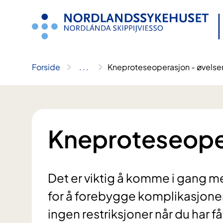
Hopp
til
innhold
Forside
..
.
Kneproteseoperasjon - øvelse
Kneproteseoper
Det er viktig å komme i gang me
for å forebygge komplikasjoner
ingen restriksjoner når du har f