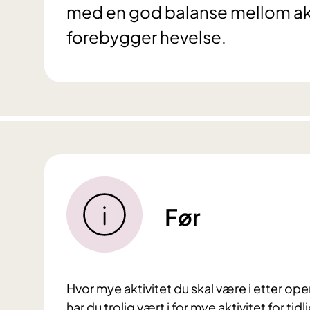
med en god balanse mellom aktivi
forebygger hevelse.
Før
Hvor mye aktivitet du skal være i etter oper
har du trolig vært i for mye aktivitet for tidl