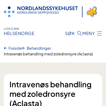
Hopp
til
innhold
LOGG INN
HELSENORGE
SØK
MENY
Forside
Behandlinger
Intravenøs behandling med zoledronsyre (Aclasta)
Intravenøs behandling
med zoledronsyre
(Aclasta)