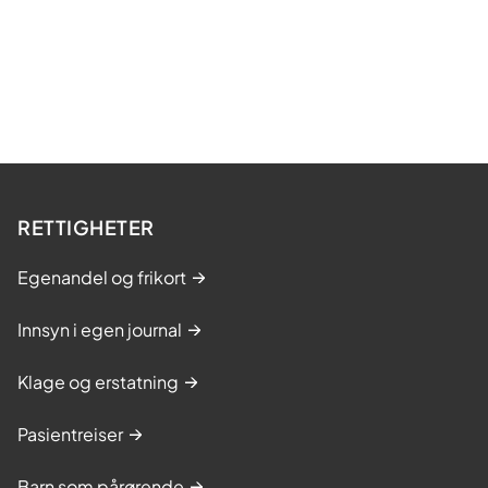
RETTIGHETER
Egenandel og frikort
Innsyn i egen journal
Klage og erstatning
Pasientreiser
Barn som pårørende