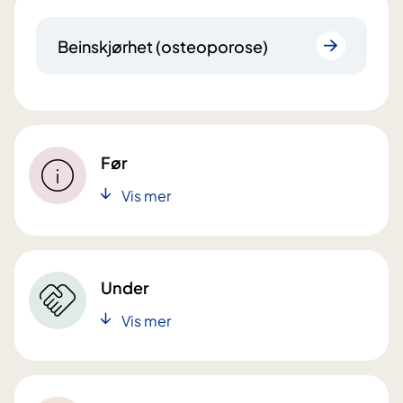
Beinskjørhet (osteoporose)
Før
Vis mer
Under
Vis mer