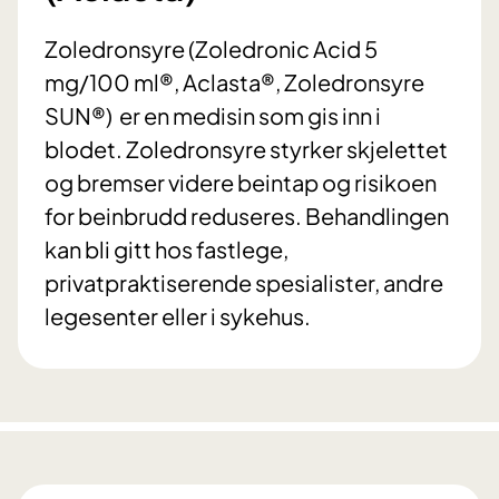
Zoledronsyre (Zoledronic Acid 5
mg/100 ml®, Aclasta®, Zoledronsyre
SUN®) er en medisin som gis inn i
blodet. Zoledronsyre styrker skjelettet
og bremser videre beintap og risikoen
for beinbrudd reduseres. Behandlingen
kan bli gitt hos fastlege,
privatpraktiserende spesialister, andre
legesenter eller i sykehus.