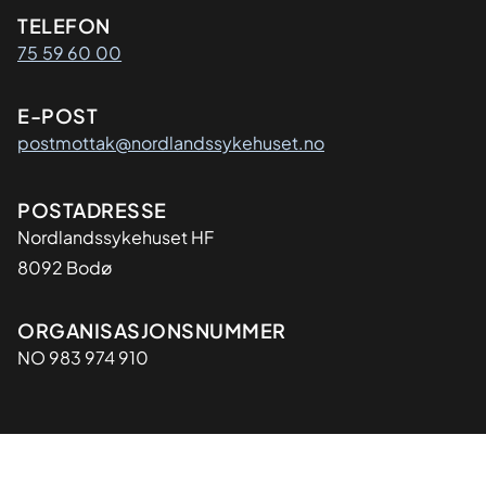
Kontaktinformasjon
TELEFON
75 59 60 00
E-POST
postmottak@nordlandssykehuset.no
Adresse
POSTADRESSE
Nordlandssykehuset HF
8092 Bodø
Organisasjon
ORGANISASJONSNUMMER
NO 983 974 910