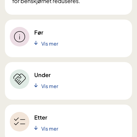
for benskjørhet reduseres.
Før
Vis mer
Under
Vis mer
Etter
Vis mer