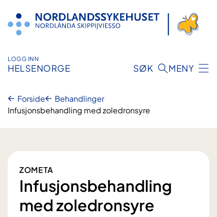
Hopp
til
innhold
LOGG INN
HELSENORGE
SØK
MENY
Forside
Behandlinger
Infusjonsbehandling med zoledronsyre
ZOMETA
Infusjonsbehandling
med zoledronsyre