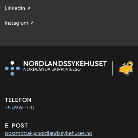
LinkedIn
Instagram
Kontaktinformasjon
TELEFON
75 59 60 00
E-POST
postmottak@nordlandssykehuset.no