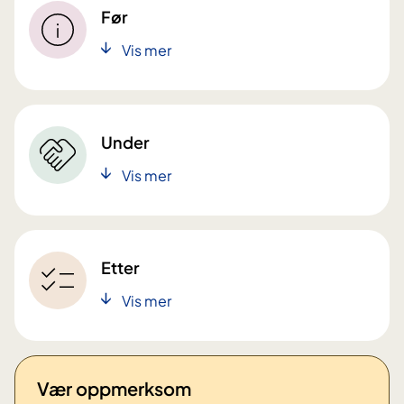
Før
Vis mer
Under
Vis mer
Etter
Vis mer
Vær oppmerksom