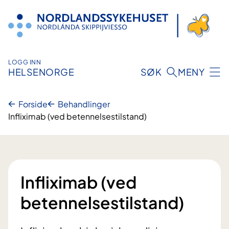
Hopp
til
innhold
LOGG INN
HELSENORGE
SØK
MENY
Forside
Behandlinger
Infliximab (ved betennelsestilstand)
Infliximab (ved
betennelsestilstand)