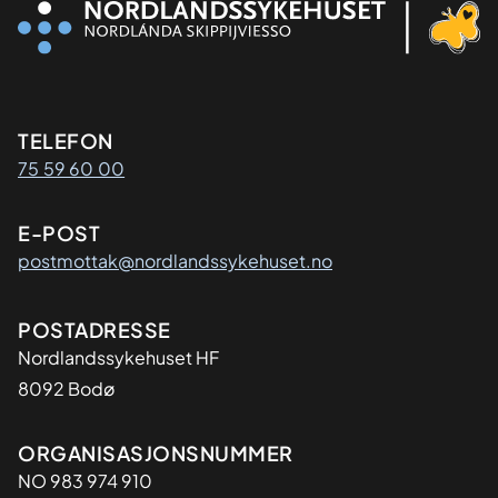
Kontaktinformasjon
TELEFON
75 59 60 00
E-POST
postmottak@nordlandssykehuset.no
Adresse
POSTADRESSE
Nordlandssykehuset HF
8092 Bodø
Organisasjon
ORGANISASJONSNUMMER
NO 983 974 910