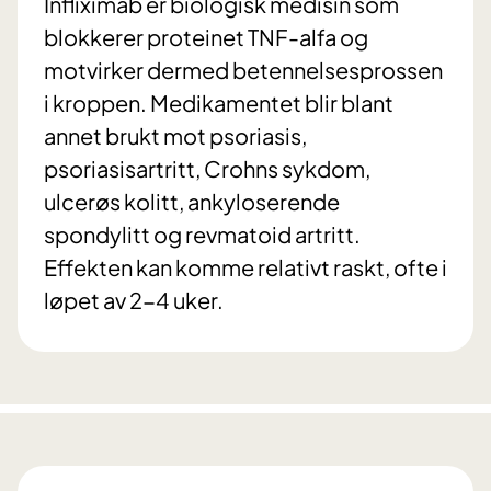
Infliximab er biologisk medisin som
blokkerer proteinet TNF-alfa og
motvirker dermed betennelsesprossen
i kroppen. Medikamentet blir blant
annet brukt mot psoriasis,
psoriasisartritt, Crohns sykdom,
ulcerøs kolitt, ankyloserende
spondylitt og revmatoid artritt.
Effekten kan komme relativt raskt, ofte i
løpet av 2-4 uker.