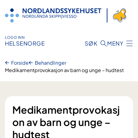
Hopp
til
innhold
LOGG INN
HELSENORGE
SØK
MENY
Forside
Behandlinger
Medikamentprovokasjon av barn og unge – hudtest
Medikamentprovokasj
on av barn og unge –
hudtest