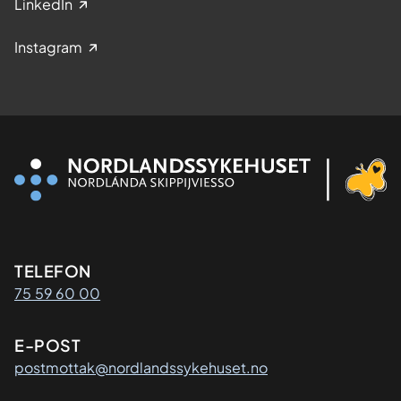
LinkedIn
Instagram
Kontaktinformasjon
TELEFON
75 59 60 00
E-POST
postmottak@nordlandssykehuset.no