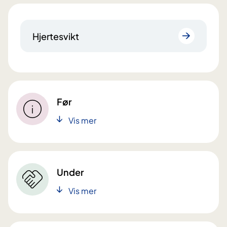
Hjertesvikt
Før
Vis mer
Under
Vis mer