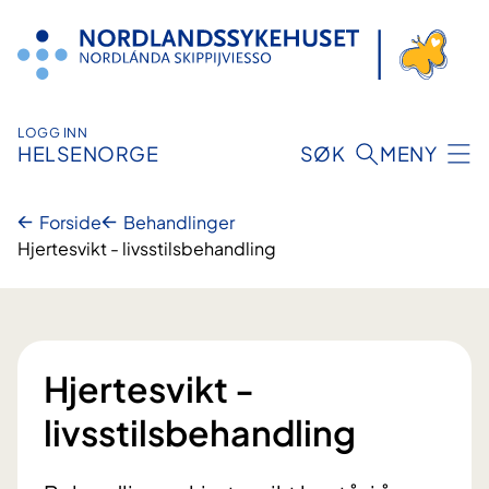
Hopp
til
innhold
LOGG INN
HELSENORGE
SØK
MENY
Forside
Behandlinger
Hjertesvikt - livsstilsbehandling
Hjertesvikt -
livsstilsbehandling