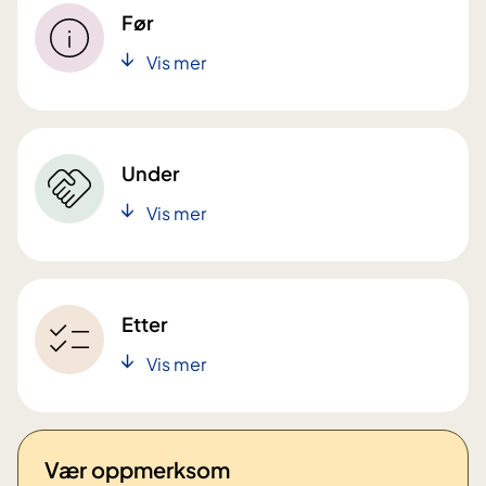
Før
Vis mer
Under
Vis mer
Etter
Vis mer
Vær oppmerksom