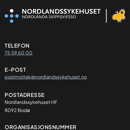
Kontaktinformasjon
TELEFON
75 59 60 00
E-POST
postmottak@nordlandssykehuset.no
Adresse
POSTADRESSE
Nordlandssykehuset HF
8092 Bodø
Organisasjon
ORGANISASJONSNUMMER