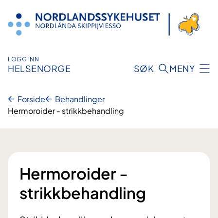
Hopp
til
innhold
LOGG INN
HELSENORGE
SØK
MENY
Forside
Behandlinger
Hermoroider - strikkbehandling
Hermoroider -
strikkbehandling