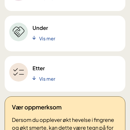
Under
Vis mer
Etter
Vis mer
Vær oppmerksom
Dersom du opplever økt hevelse i fingrene
og økt smerte, kan dette være tegn på for