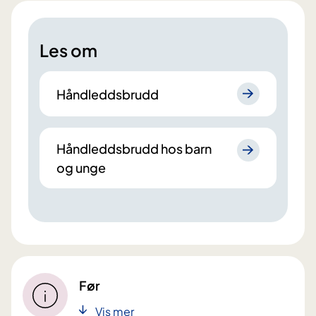
Les om
Håndleddsbrudd
Håndleddsbrudd hos barn
og unge
Før
Vis mer