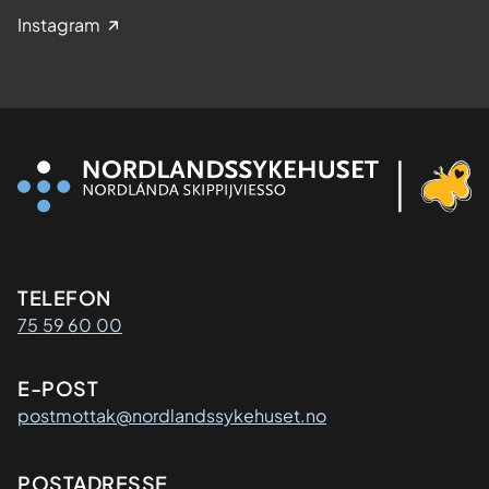
Instagram
Kontaktinformasjon
TELEFON
75 59 60 00
E-POST
postmottak@nordlandssykehuset.no
Adresse
POSTADRESSE