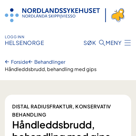
Hopp
til
innhold
LOGG INN
HELSENORGE
SØK
MENY
Forside
Behandlinger
Håndleddsbrudd, behandling med gips
DISTAL RADIUSFRAKTUR, KONSERVATIV
BEHANDLING
Håndleddsbrudd,