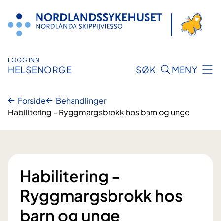
Hopp
til
innhold
LOGG INN
HELSENORGE
SØK
MENY
Forside
Behandlinger
Habilitering - Ryggmargsbrokk hos barn og unge
Habilitering -
Ryggmargsbrokk hos
barn og unge