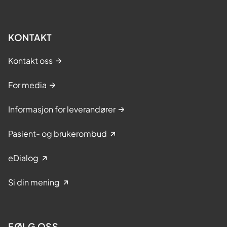
KONTAKT
Kontakt oss
For media
Informasjon for leverandører
Pasient- og brukerombud
eDialog
Si din mening
FØLG OSS