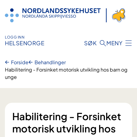
Hopp
til
innhold
LOGG INN
HELSENORGE
SØK
MENY
Forside
Behandlinger
Habilitering - Forsinket motorisk utvikling hos barn og
unge
Habilitering - Forsinket
motorisk utvikling hos