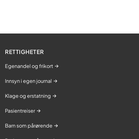
l
d
r
e
k
u
RETTIGHETER
r
s
Egenandel og frikort
Innsyn i egen journal
Klage og erstatning
Pasientreiser
Barn som pårørende