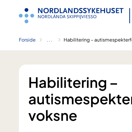
Hopp
til
innhold
Forside
..
.
Habilitering – autismespekterf
Habilitering –
autismespekter
voksne