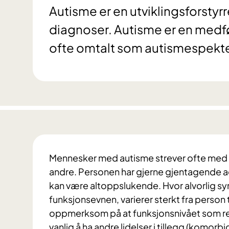
Autisme er en utviklingsforstyrr
diagnoser. Autisme er en medfø
ofte omtalt som autismespekter
Mennesker med autisme strever ofte med 
andre. Personen har gjerne gjentagende 
kan være altoppslukende. Hvor alvorlig s
funksjonsevnen, varierer sterkt fra person t
oppmerksom på at funksjonsnivået som reg
vanlig å ha andre lidelser i tillegg (komorbi