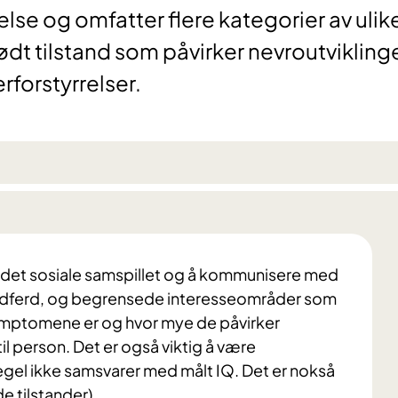
else og omfatter flere kategorier av ulik
dt tilstand som påvirker nevroutvikling
forstyrrelser.
det sosiale samspillet og å kommunisere med
adferd, og begrensede interesseområder som
ymptomene er og hvor mye de påvirker
il person. Det er også viktig å være
el ikke samsvarer med målt IQ. Det er nokså
de tilstander).