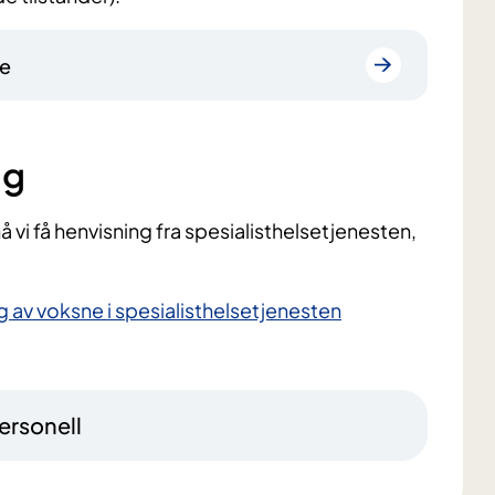
ne
ng
må vi få henvisning fra spesialisthelsetjenesten,
ng av voksne i spesialisthelsetjenesten
ersonell