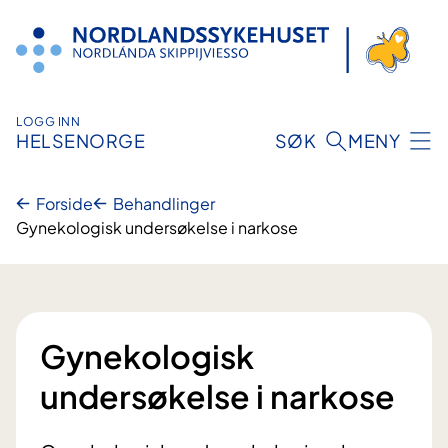
Hopp
til
innhold
LOGG INN
HELSENORGE
SØK
MENY
Forside
Behandlinger
Gynekologisk undersøkelse i narkose
Gynekologisk
undersøkelse i narkose