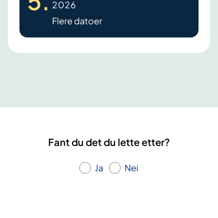
5
.
2026
d
Flere datoer
o
m
e
t
r
i
o
s
e
Fant du det du lette etter?
k
u
Ja
Nei
r
s