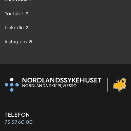
YouTube
LinkedIn
Instagram
Kontaktinformasjon
TELEFON
75 59 60 00