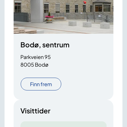
Bodø, sentrum
Parkveien 95
8005 Bodø
Finn frem
Visittider