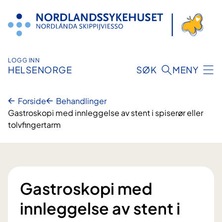
Hopp
til
innhold
LOGG INN
HELSENORGE
SØK
MENY
Forside
Behandlinger
Gastroskopi med innleggelse av stent i spiserør eller
tolvfingertarm
Gastroskopi med
innleggelse av stent i