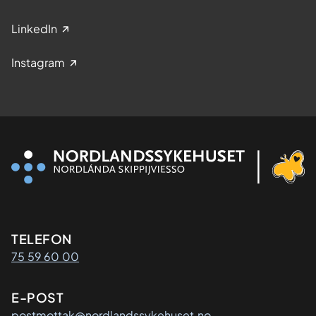
LinkedIn
Instagram
Kontaktinformasjon
TELEFON
75 59 60 00
E-POST
postmottak@nordlandssykehuset.no