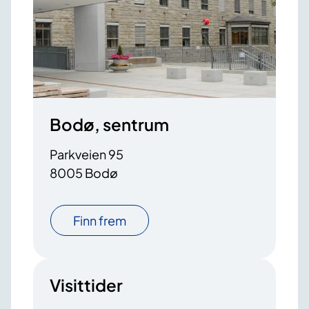
Bodø, sentrum
Parkveien 95
8005 Bodø
Finn frem
Visittider