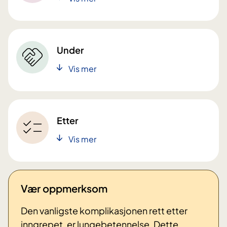
Under
Vis mer
Etter
Vis mer
Vær oppmerksom
Den vanligste komplikasjonen rett etter
inngrepet, er lungebetennelse. Dette