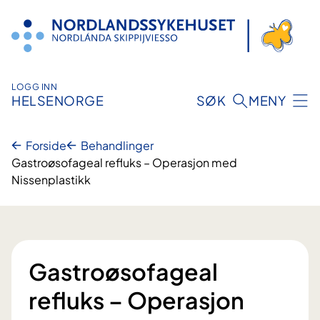
Hopp
til
innhold
LOGG INN
HELSENORGE
SØK
MENY
Forside
Behandlinger
Gastroøsofageal refluks – Operasjon med
Nissenplastikk
Gastroøsofageal
refluks – Operasjon