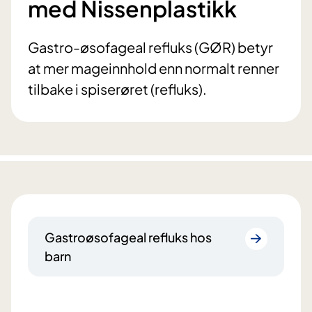
med Nissenplastikk
Gastro-øsofageal refluks (GØR) betyr
at mer mageinnhold enn normalt renner
tilbake i spiserøret (refluks).
Gastroøsofageal refluks hos
barn