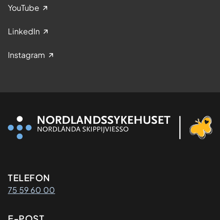
YouTube
LinkedIn
Instagram
Kontaktinformasjon
TELEFON
75 59 60 00
E-POST