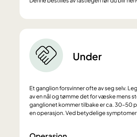
Denne bestilles av fastlegen før du blir henv
Under
Et ganglion forsvinner ofte av seg selv. Le
av en nål og tømme det for væske mens ste
ganglionet kommer tilbake er ca. 30–50 pr
en operasjon. Ved betydelige symptomer
Operasjon