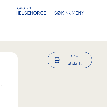
LOGG INN
HELSENORGE
SØK
MENY
PDF-
utskrift
en