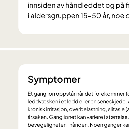
innsiden av håndleddet og på fi
i aldersgruppen 15-50 år, noe o
Symptomer
Et ganglion oppstår når det forekommer fo
leddvæsken i et ledd eller en seneskjede. År
kronisk irritasjon, overbelastning, slitasje
årsaken. Ganglionet kan variere i størrelse
bevegeligheten i hånden. Noen ganger kan 