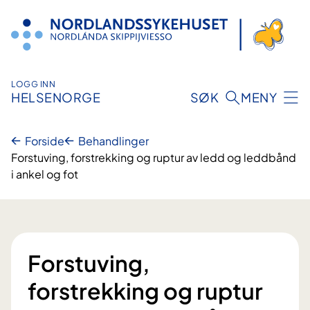
Hopp
til
innhold
LOGG INN
HELSENORGE
SØK
MENY
Forside
Behandlinger
Forstuving, forstrekking og ruptur av ledd og leddbånd
i ankel og fot
Forstuving,
forstrekking og ruptur