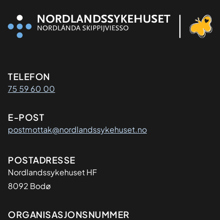
Kontaktinformasjon
TELEFON
75 59 60 00
E-POST
postmottak@nordlandssykehuset.no
Adresse
POSTADRESSE
Nordlandssykehuset HF
8092 Bodø
Organisasjon
ORGANISASJONSNUMMER