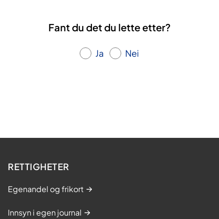
Fant du det du lette etter?
Ja
Nei
RETTIGHETER
Egenandel og frikort
Innsyn i egen journal