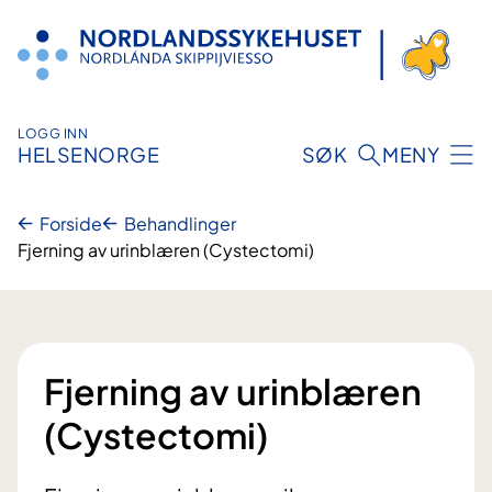
Hopp
til
innhold
LOGG INN
HELSENORGE
SØK
MENY
Forside
Behandlinger
Fjerning av urinblæren (Cystectomi)
Fjerning av urinblæren
(Cystectomi)