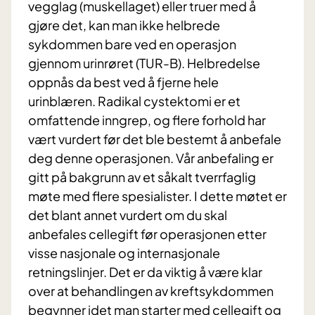
vegglag (muskellaget) eller truer med å
gjøre det, kan man ikke helbrede
sykdommen bare ved en operasjon
gjennom urinrøret (TUR-B). Helbredelse
oppnås da best ved å fjerne hele
urinblæren. Radikal cystektomi er et
omfattende inngrep, og flere forhold har
vært vurdert før det ble bestemt å anbefale
deg denne operasjonen. Vår anbefaling er
gitt på bakgrunn av et såkalt tverrfaglig
møte med flere spesialister. I dette møtet er
det blant annet vurdert om du skal
anbefales cellegift før operasjonen etter
visse nasjonale og internasjonale
retningslinjer. Det er da viktig å være klar
over at behandlingen av kreftsykdommen
begynner idet man starter med cellegift og