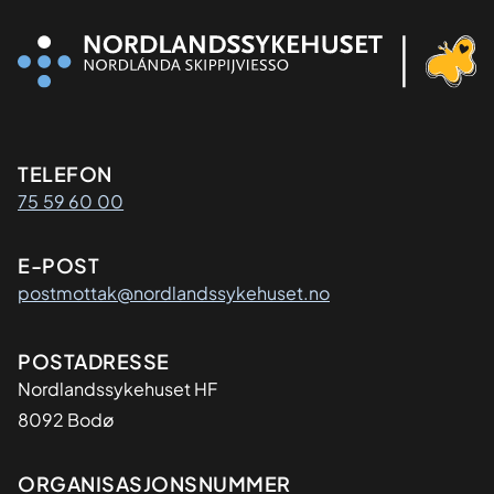
Kontaktinformasjon
TELEFON
75 59 60 00
E-POST
postmottak@nordlandssykehuset.no
Adresse
POSTADRESSE
Nordlandssykehuset HF
8092 Bodø
Organisasjon
ORGANISASJONSNUMMER