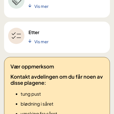
Vis mer
Etter
Vis mer
Vær oppmerksom
Kontakt avdelingen om du får noen av
disse plagene: ​
tung pust
blødning i såret
væsking fra såret