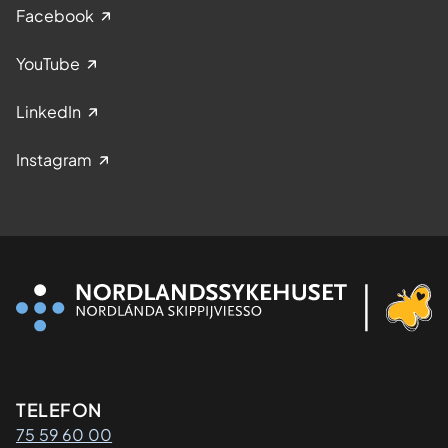
Facebook
YouTube
LinkedIn
Instagram
Kontaktinformasjon
TELEFON
75 59 60 00