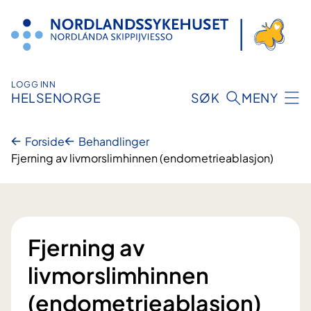
Hopp
til
innhold
LOGG INN
HELSENORGE
SØK
MENY
Forside
Behandlinger
Fjerning av livmorslimhinnen (endometrieablasjon)
Fjerning av
livmorslimhinnen
(endometrieablasjon)