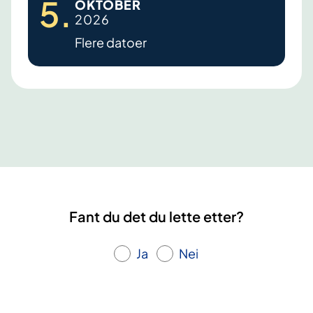
5
.
OKTOBER
n
2026
d
Flere datoer
o
m
e
t
r
i
o
s
e
Fant du det du lette etter?
k
u
Ja
Nei
r
s