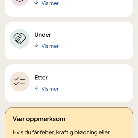
Vis mer
Under
Vis mer
Etter
Vis mer
Vær oppmerksom
Hvis du får feber, kraftig blødning eller