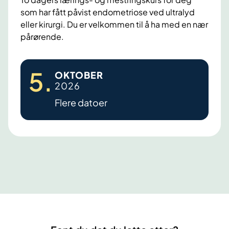
som har fått påvist endometriose ved ultralyd
eller kirurgi. Du er velkommen til å ha med en nær
pårørende.
E
5
.
OKTOBER
n
2026
d
Flere datoer
o
m
e
t
r
i
o
s
e