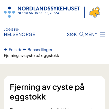
Hopp
til
innhold
LOGG INN
HELSENORGE
SØK
MENY
Forside
Behandlinger
Fjerning av cyste på eggstokk
Fjerning av cyste på
eggstokk