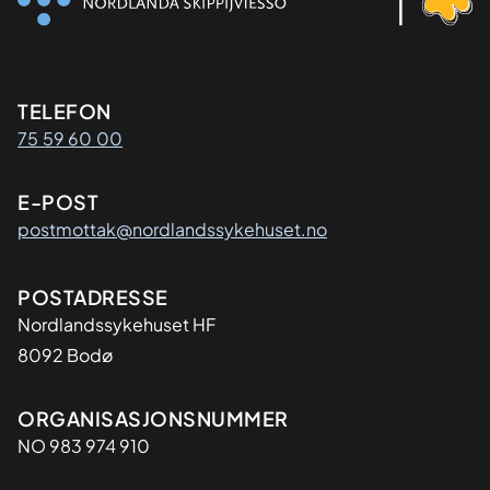
Kontaktinformasjon
TELEFON
75 59 60 00
E-POST
postmottak@nordlandssykehuset.no
Adresse
POSTADRESSE
Nordlandssykehuset HF
8092 Bodø
Organisasjon
ORGANISASJONSNUMMER
NO 983 974 910