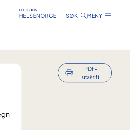
LOGG INN
HELSENORGE
SØK
MENY
PDF-
utskrift
tegn