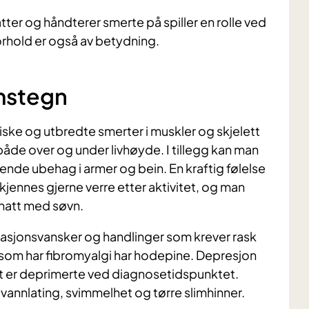
tter og håndterer smerte på spiller en rolle ved
rhold er også av betydning.
mstegn
ske og utbredte smerter i muskler og skjelett
de over og under livhøyde. I tillegg kan man
nde ubehag i armer og bein. En kraftig følelse
kjennes gjerne verre etter aktivitet, og man
 natt med søvn.
sjonsvansker og handlinger som krever rask
 som har fibromyalgi har hodepine. Depresjon
ent er deprimerte ved diagnosetidspunktet.
vannlating, svimmelhet og tørre slimhinner.