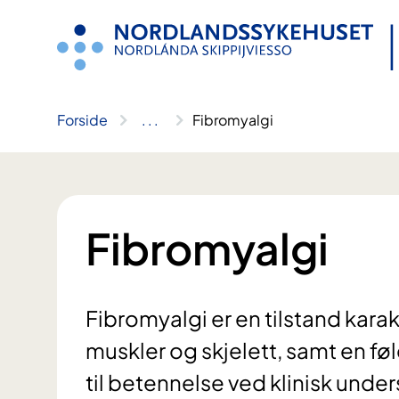
Hopp
til
innhold
Forside
..
.
Fibromyalgi
Fibromyalgi
Fibromyalgi er en tilstand karak
muskler og skjelett, samt en fø
til betennelse ved klinisk unde