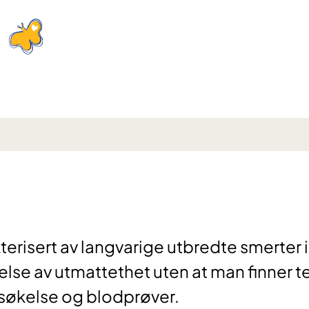
terisert av langvarige utbredte smerter i
lelse av utmattethet uten at man finner 
rsøkelse og blodprøver.