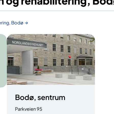
n og rehabilitering, Bo
ering, Bodø
Bodø, sentrum
Parkveien 95