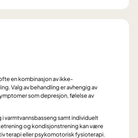
ofte en kombinasjon av ikke-
g. Valg av behandling er avhengig av
 symptomer som depresjon, følelse av
g i varmtvannsbasseng samt individuelt
ketrening og kondisjonstrening kan være
iv terapi eller psykomotorisk fysioterapi.