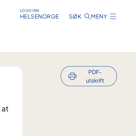
LOGG INN
HELSENORGE
SØK
MENY
PDF-
utskrift
 at