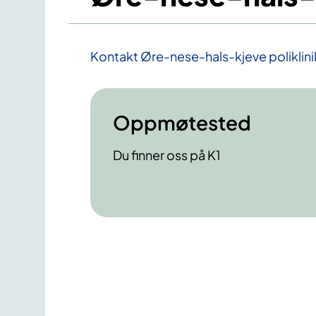
Kontakt Øre-nese-hals-kjeve poliklin
Oppmøtested
Du finner oss på K1