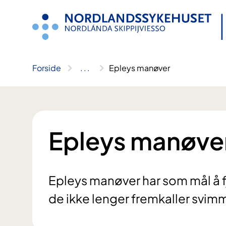
Hopp
til
innhold
Forside
..
.
Epleys manøver
Epleys manøve
Epleys manøver har som mål å fj
de ikke lenger fremkaller svim