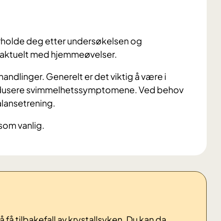
orholde deg etter undersøkelsen og
re aktuelt med hjemmeøvelser.
ndlinger. Generelt er det viktig å være i
redusere svimmelhetssymptomene. Ved behov
alansetrening.
som vanlig.
å få tilbakefall av krystallsyken. Du kan da