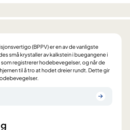
sjonsvertigo (BPPV) er en av de vanligste
s små krystaller av kalkstein i buegangene i
e som registrerer hodebevegelser, og når de
jernen til å tro at hodet dreier rundt. Dette gir
 hodebevegelser.
ng