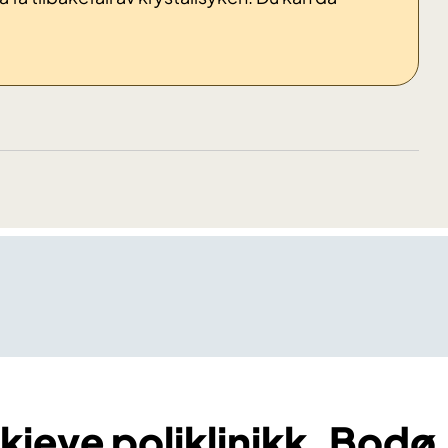
jeve poliklinikk, Bodø