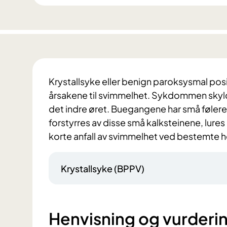
Krystallsyke eller benign paroksysmal posi
årsakene til svimmelhet. Sykdommen skylde
det indre øret. Buegangene har små føler
forstyrres av disse små kalksteinene, lures h
korte anfall av svimmelhet ved bestemte
Krystallsyke (BPPV)
Henvisning og vurderi