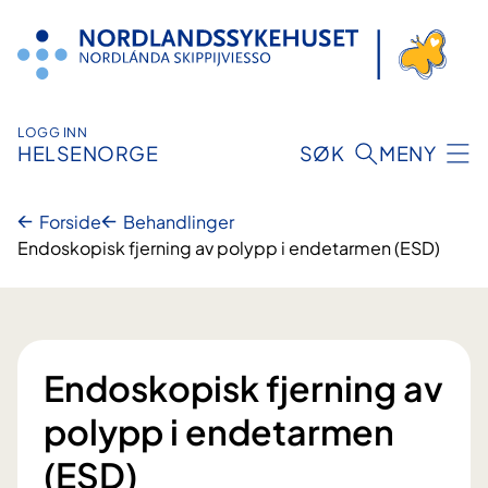
Hopp
til
innhold
LOGG INN
HELSENORGE
SØK
MENY
Forside
Behandlinger
Endoskopisk fjerning av polypp i endetarmen (ESD)
Endoskopisk fjerning av
polypp i endetarmen
(ESD)