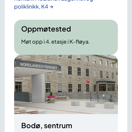
poliklinikk, K4
Oppmøtested
Møt opp i 4. etasje i K-fløya.
Bodø, sentrum