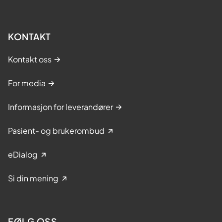
KONTAKT
Kontakt oss
For media
Informasjon for leverandører
Pasient- og brukerombud
eDialog
Si din mening
FØLG OSS