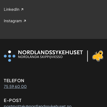
LinkedIn
Instagram
Kontaktinformasjon
TELEFON
75 59 60 00
E-POST
postmottak@nordlandssykehuset.no