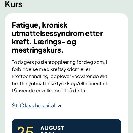
Kurs
Fatigue, kronisk
utmattelsessyndrom etter
kreft. Lærings- og
mestringskurs.
To dagers pasientopplæring for deg som, i
forbindelse med kreftsykdom eller
kreftbehandling, opplever vedvarende økt
tretthet/utmattelse fysisk og/eller mentalt.
Pårørende er velkomne til å delta.
F
St. Olavs hospital
a
t
25
.
AUGUST
i