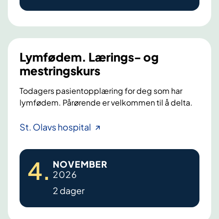
g
e
u
l
e
s
e
e
Lymfødem. Lærings- og
t
s
mestringskurs
t
s
e
Todagers pasientopplæring for deg som har
y
lymfødem. Pårørende er velkommen til å delta.
r
n
k
d
L
St. Olavs hospital
r
r
y
e
o
m
f
m
4
.
NOVEMBER
f
t
e
2026
ø
b
t
2 dager
d
e
t
e
h
e
m