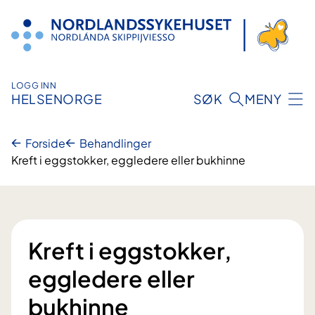
Hopp
til
innhold
LOGG INN
HELSENORGE
SØK
MENY
Forside
Behandlinger
Kreft i eggstokker, eggledere eller bukhinne
Kreft i eggstokker,
eggledere eller
bukhinne