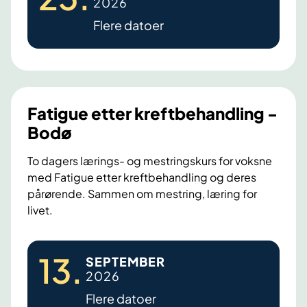
2026
g
Flere datoer
u
e
,
k
r
Fatigue etter kreftbehandling -
o
Bodø
n
i
To dagers lærings- og mestringskurs for voksne
s
med Fatigue etter kreftbehandling og deres
pårørende. Sammen om mestring, læring for
k
livet.
u
t
F
m
13
.
SEPTEMBER
a
a
2026
t
t
Flere datoer
i
t