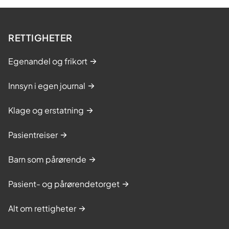
i
m
n
e
g
RETTIGHETER
s
s
t
k
Egenandel og frikort
r
u
i
Innsyn i egen journal
r
n
s
g
Klage og erstatning
s
k
Pasientreiser
u
Barn som pårørende
r
s
Pasient- og pårørendetorget
.
Alt om rettigheter